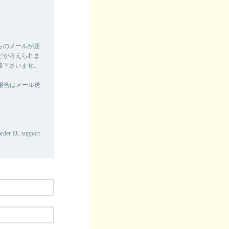
らのメールが届
どが考えられま
絡下さいませ。
場合はメール送
border EC support