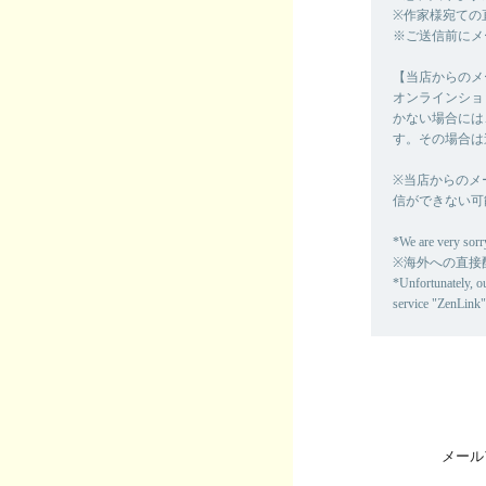
※作家様宛ての
※ご送信前にメ
【当店からのメ
オンラインショ
かない場合には
す。その場合は
※当店からのメ
信ができない可
*We are very sorry
※海外への直接
*Unfortunately, o
service "ZenLink"
メール