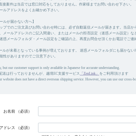
直接案件は当店では窓口対応をしておりません。作家様までお問い合わせ下さい。
ールアドレスをよくお確かめ下さい。
ールが届かない方へ】
ップでのご注文及びお問い合わせ時には、必ず自動返信メールが届きます。当店か
、メールアドレスのご記入間違い、またはメールの拒否設定（迷惑メール設定）な
迷惑メールフォルダ・メール設定をご確認の上、再度お問合せ頂くかお電話でご連
ールが未着となっている事例が増えております。 迷惑メールフォルダにも届かない
能性がありますのでご注意下さい。
, but our customer support is only available in Japanese for accurate understanding.
配送は行っておりませんが、越境EC支援サービス
「ZenLink」
をご利用頂けます
ur website does not have a direct overseas shipping service. However, you can use our cross-
お名前
（必須）
アドレス
（必須）