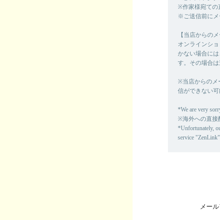
※作家様宛ての
※ご送信前にメ
【当店からのメ
オンラインショ
かない場合には
す。その場合は
※当店からのメ
信ができない可
*We are very sorry
※海外への直接
*Unfortunately, o
service "ZenLink"
メール