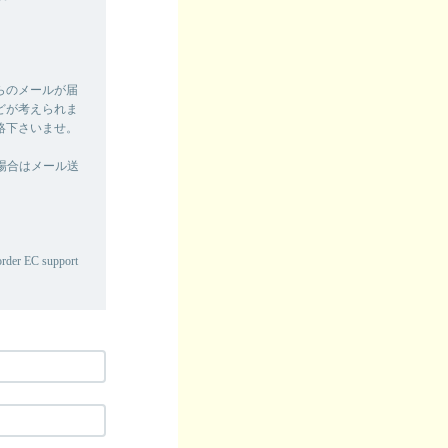
らのメールが届
どが考えられま
絡下さいませ。
場合はメール送
border EC support