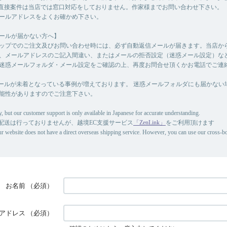
直接案件は当店では窓口対応をしておりません。作家様までお問い合わせ下さい。
ールアドレスをよくお確かめ下さい。
ールが届かない方へ】
ップでのご注文及びお問い合わせ時には、必ず自動返信メールが届きます。当店か
、メールアドレスのご記入間違い、またはメールの拒否設定（迷惑メール設定）な
迷惑メールフォルダ・メール設定をご確認の上、再度お問合せ頂くかお電話でご連
ールが未着となっている事例が増えております。 迷惑メールフォルダにも届かない
能性がありますのでご注意下さい。
, but our customer support is only available in Japanese for accurate understanding.
配送は行っておりませんが、越境EC支援サービス
「ZenLink」
をご利用頂けます
ur website does not have a direct overseas shipping service. However, you can use our cross-
お名前
（必須）
アドレス
（必須）