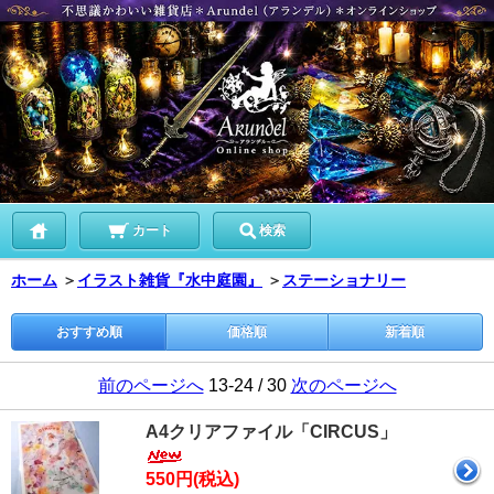
カート
検索
ホーム
＞
イラスト雑貨『水中庭園』
＞
ステーショナリー
おすすめ順
価格順
新着順
前のページへ
13-24 / 30
次のページへ
A4クリアファイル「CIRCUS」
550円(税込)