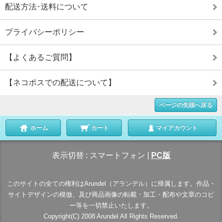
配送方法･送料について
プライバシーポリシー
【よくあるご質問】
【ネコポスでの配送について】
ページの先頭へ戻る
ホーム
カート
マイアカウント
表示切替 :
スマートフォン
|
PC版
このサイトの全ての権利はArundel（アランデル）に帰属します。作品・
サイトデザインの模倣、及び商品画像の転載・加工・配布や文章のコピ
ー等を一切禁止いたします。
Copyright(C) 2008 Arundel All Rights Reserved.