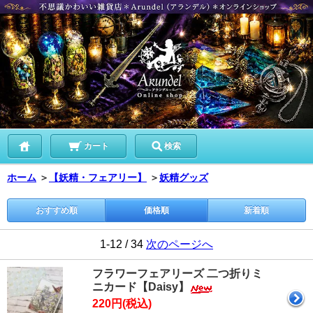
カート
検索
ホーム
＞
【妖精・フェアリー】
＞
妖精グッズ
おすすめ順
価格順
新着順
1-12 / 34
次のページへ
フラワーフェアリーズ 二つ折りミ
ニカード【Daisy】
220円(税込)