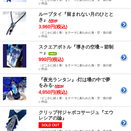
い作品
ループタイ『留まれない月のひとと
き』
3,960円(税込)
〈どこかに続く青〉をテーマに創られた海・空・宙の碧
い作品
スクエアボトル『導きの空壜～節制
～』
990円(税込)
〈どこかに続く青〉をテーマに創られた海・空・宙の碧
い作品
『夜光ランタン』-灯は壜の中で夢
をみる-
4,950円(税込)
〈どこかに続く青〉をテーマに創られた海・空・宙の碧
い作品
クリップ付ジャボコサージュ『エウ
レシアの論』
SOLD OUT