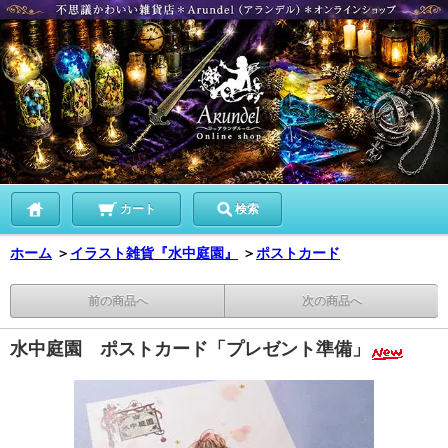
カート
検索
ホーム
＞
イラスト雑貨『水中庭園』
＞
ポストカード
前の商品へ
次の商品へ
水中庭園 ポストカード「プレゼント準備」