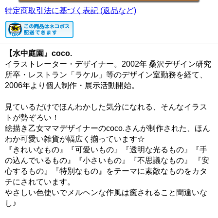
特定商取引法に基づく表記 (返品など)
【水中庭園』coco.
イラストレーター・デザイナー。2002年 桑沢デザイン研究
所卒・レストラン「ラケル」等のデザイン室勤務を経て、
2006年より個人制作・展示活動開始。
見ているだけでほんわかした気分になれる、そんなイラス
トが勢ぞろい！
絵描き乙女ママデザイナーのcoco.さんが制作された、ほん
わか可愛い雑貨が幅広く揃っています☆
『きれいなもの』『可愛いもの』『透明な光るもの』『手
の込んでいるもの』『小さいもの』『不思議なもの』 『安
心するもの』『特別なもの』をテーマに素敵なものをカタ
チにされています。
やさしい色使いでメルヘンな作風は癒されること間違いな
し♪