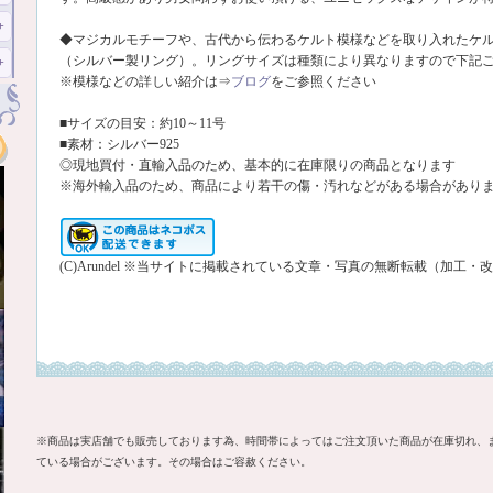
◆マジカルモチーフや、古代から伝わるケルト模様などを取り入れたケ
（シルバー製リング）。リングサイズは種類により異なりますので下記
※模様などの詳しい紹介は⇒
ブログ
をご参照ください
■サイズの目安：約10～11号
■素材：シルバー925
◎現地買付・直輸入品のため、基本的に在庫限りの商品となります
※海外輸入品のため、商品により若干の傷・汚れなどがある場合があり
(C)Arundel ※当サイトに掲載されている文章・写真の無断転載（加工
※商品は実店舗でも販売しております為、時間帯によってはご注文頂いた商品が在庫切れ、
ている場合がございます。その場合はご容赦ください。