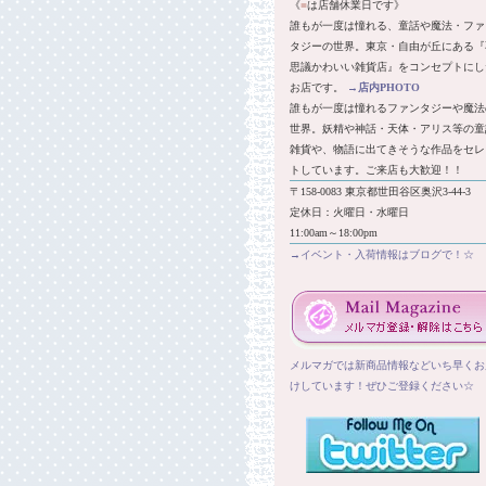
《
■
は店舗休業日です》
誰もが一度は憧れる、童話や魔法・ファ
タジーの世界。東京・自由が丘にある『
思議かわいい雑貨店』をコンセプトにし
お店です。
→
店内PHOTO
誰もが一度は憧れるファンタジーや魔法
世界。妖精や神話・天体・アリス等の童
雑貨や、物語に出てきそうな作品をセレ
トしています。ご来店も大歓迎！！
〒158-0083 東京都世田谷区奥沢3-44-3
定休日：火曜日・水曜日
11:00am～18:00pm
→イベント・入荷情報はブログで！☆
メルマガでは新商品情報などいち早くお
けしています！ぜひご登録ください☆