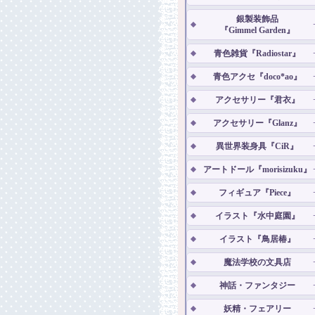
銀製装飾品
『Gimmel Garden』
青色雑貨『Radiostar』
青色アクセ『doco*ao』
アクセサリー『君衣』
アクセサリー『Glanz』
異世界装身具『CiR』
アートドール『morisizuku』
フィギュア『Piece』
イラスト『水中庭園』
イラスト『鳥居椿』
魔法学校の文具店
神話・ファンタジー
妖精・フェアリー