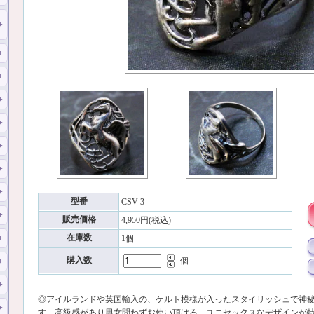
型番
CSV-3
販売価格
4,950円(税込)
在庫数
1個
購入数
個
◎アイルランドや英国輸入の、ケルト模様が入ったスタイリッシュで神
す。高級感があり男女問わずお使い頂ける、ユニセックスなデザインが