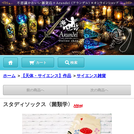
カート
検索
ホーム
＞
【天体・サイエンス】作品
＞
サイエンス雑貨
前の商品へ
次の商品へ
スタディソックス〈菌類学〉