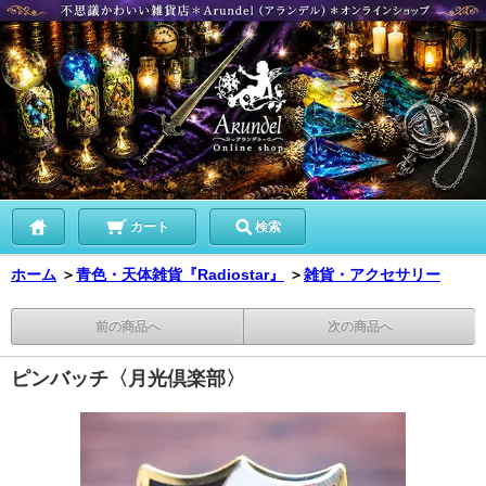
カート
検索
ホーム
＞
青色・天体雑貨『Radiostar』
＞
雑貨・アクセサリー
前の商品へ
次の商品へ
ピンバッチ〈月光倶楽部〉