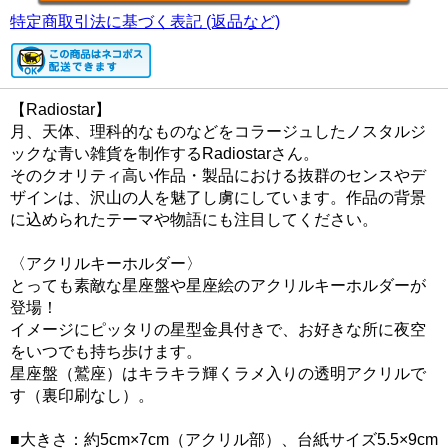
特定商取引法に基づく表記 (返品など)
【Radiostar】
月、天体、理科的なものなどをコラージュしたノスタルジ
ックな青い雑貨を制作するRadiostarさん。
そのクオリティ高い作品・製品における抜群のセンスやデ
ザインは、沢山の人を魅了し虜にしています。作品の背景
に込められたテーマや物語にも注目してください。
〈アクリルキーホルダー〉
とっても素敵な星座盤や星座絵のアクリルキーホルダーが
登場！
イメージにピッタリの星型金具付きで、お好きな所に夜空
をいつでも持ち歩けます。
星座盤（鷲座）はキラキラ輝くラメ入りの透明アクリルで
す（裏印刷なし）。
■大きさ：約5cm×7cm（アクリル部）、台紙サイズ5.5×9cm