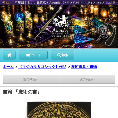
カート
検索
ホーム
＞
【マジカル＆ゴシック】作品
＞
魔術道具・書物
前の商品へ
次の商品へ
書籍 『魔術の書』