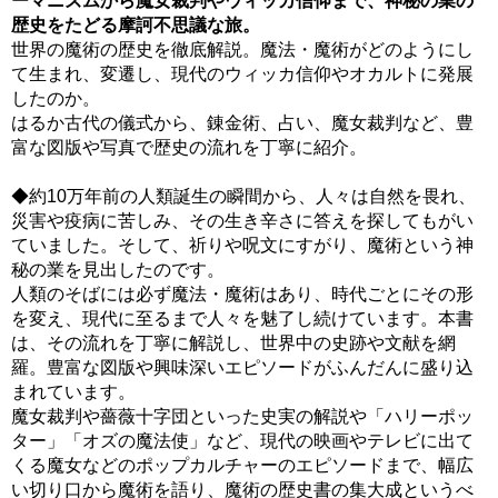
ーマニズムから魔女裁判やウィッカ信仰まで、神秘の業の
歴史をたどる摩訶不思議な旅。
世界の魔術の歴史を徹底解説。魔法・魔術がどのようにし
て生まれ、変遷し、現代のウィッカ信仰やオカルトに発展
したのか。
はるか古代の儀式から、錬金術、占い、魔女裁判など、豊
富な図版や写真で歴史の流れを丁寧に紹介。
◆約10万年前の人類誕生の瞬間から、人々は自然を畏れ、
災害や疫病に苦しみ、その生き辛さに答えを探してもがい
ていました。そして、祈りや呪文にすがり、魔術という神
秘の業を見出したのです。
人類のそばには必ず魔法・魔術はあり、時代ごとにその形
を変え、現代に至るまで人々を魅了し続けています。本書
は、その流れを丁寧に解説し、世界中の史跡や文献を網
羅。豊富な図版や興味深いエピソードがふんだんに盛り込
まれています。
魔女裁判や薔薇十字団といった史実の解説や「ハリーポッ
ター」「オズの魔法使」など、現代の映画やテレビに出て
くる魔女などのポップカルチャーのエピソードまで、幅広
い切り口から魔術を語り、魔術の歴史書の集大成というべ