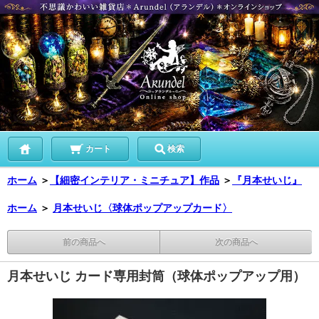
カート
検索
ホーム
＞
【細密インテリア・ミニチュア】作品
＞
『月本せいじ』
ホーム
＞
月本せいじ〈球体ポップアップカード〉
前の商品へ
次の商品へ
月本せいじ カード専用封筒（球体ポップアップ用）