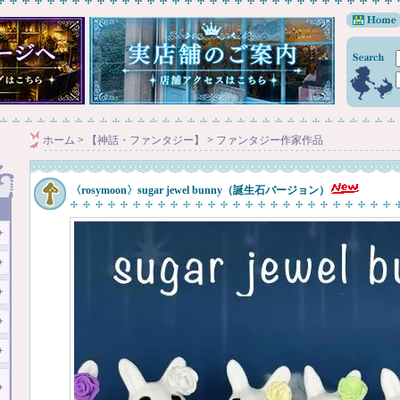
ホーム
>
【神話・ファンタジー】
>
ファンタジー作家作品
〈rosymoon〉sugar jewel bunny（誕生石バージョン）