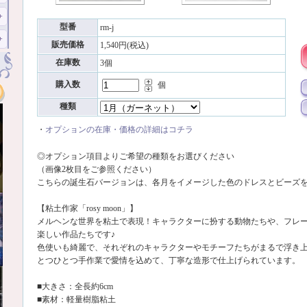
型番
rm-j
販売価格
1,540円(税込)
在庫数
3個
購入数
個
種類
・
オプションの在庫・価格の詳細はコチラ
◎オプション項目よりご希望の種類をお選びください
（画像2枚目をご参照ください）
こちらの誕生石バージョンは、各月をイメージした色のドレスとビーズ
【粘土作家「rosy moon」】
メルヘンな世界を粘土で表現！キャラクターに扮する動物たちや、フレ
楽しい作品たちです♪
色使いも綺麗で、それぞれのキャラクターやモチーフたちがまるで浮き上
とつひとつ手作業で愛情を込めて、丁寧な造形で仕上げられています。
■大きさ：全長約6cm
■素材：軽量樹脂粘土