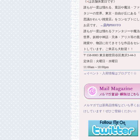
《
■
は店舗休業日です》
誰もが一度は憧れる、童話や魔法・ファ
タジーの世界。東京・自由が丘にある『
思議かわいい雑貨店』をコンセプトにし
お店です。
→
店内PHOTO
誰もが一度は憧れるファンタジーや魔法
世界。妖精や神話・天体・アリス等の童
雑貨や、物語に出てきそうな作品をセレ
トしています。ご来店も大歓迎！！
〒158-0083 東京都世田谷区奥沢3-44-3
定休日：火曜日・水曜日
11:00am～18:00pm
→イベント・入荷情報はブログで！☆
メルマガでは新商品情報などいち早くお
けしています！ぜひご登録ください☆