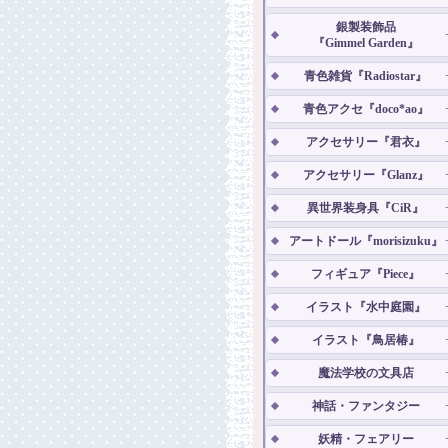
銀製装飾品
『Gimmel Garden』
青色雑貨『Radiostar』
青色アクセ『doco*ao』
アクセサリー『君衣』
アクセサリー『Glanz』
異世界装身具『CiR』
アートドール『morisizuku』
フィギュア『Piece』
イラスト『水中庭園』
イラスト『鳥居椿』
魔法学校の文具店
神話・ファンタジー
妖精・フェアリー