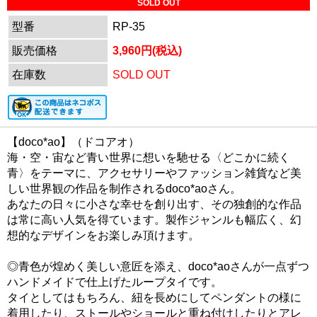
SOLD OUT
型番
RP-35
販売価格
3,960円(税込)
在庫数
SOLD OUT
【doco*ao】（ドコアオ）
海・空・宙など青い世界に想いを馳せる〈どこかに続く
青〉をテーマに、アクセサリーやファッション雑貨など美
しい世界観の作品を制作されるdoco*aoさん。
あなたの日々に小さな幸せを創り出す、その独創的な作品
は常に高い人気を得ています。製作ジャンルも幅広く、幻
想的なデザインをお楽しみ頂けます。
◎青色が煌めく美しい意匠を添え、doco*aoさんが一点ずつ
ハンドメイドで仕上げたループタイです。
タイとしてはもちろん、紐を長めにしてペンダントの様に
着用したり、ストールやショールと重ね付けしたりとアレ