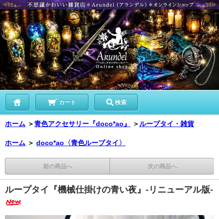
カート
検索
ホーム
＞
青色アクセサリー『doco*ao』
＞
ループタイ・雑貨
ホーム
＞
doco*ao〈青色ループタイ〉
前の商品へ
次の商品へ
ループタイ『機械仕掛けの青い夜』-リニューアル版-