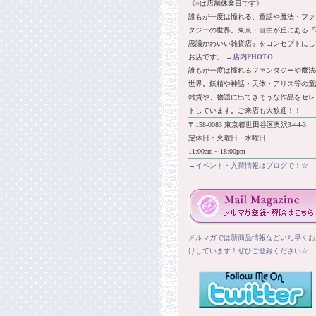
《
■
は店舗休業日です》
誰もが一度は憧れる、童話や魔法・ファ
タジーの世界。東京・自由が丘にある『
思議かわいい雑貨店』をコンセプトにし
お店です。
→
店内PHOTO
誰もが一度は憧れるファンタジーや魔法
世界。妖精や神話・天体・アリス等の童
雑貨や、物語に出てきそうな作品をセレ
トしています。ご来店も大歓迎！！
〒158-0083 東京都世田谷区奥沢3-44-3
定休日：火曜日・水曜日
11:00am～18:00pm
→イベント・入荷情報はブログで！☆
メルマガでは新商品情報などいち早くお
けしています！ぜひご登録ください☆