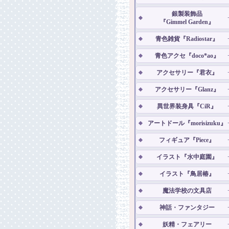
銀製装飾品
『Gimmel Garden』
青色雑貨『Radiostar』
青色アクセ『doco*ao』
アクセサリー『君衣』
アクセサリー『Glanz』
異世界装身具『CiR』
アートドール『morisizuku』
フィギュア『Piece』
イラスト『水中庭園』
イラスト『鳥居椿』
魔法学校の文具店
神話・ファンタジー
妖精・フェアリー