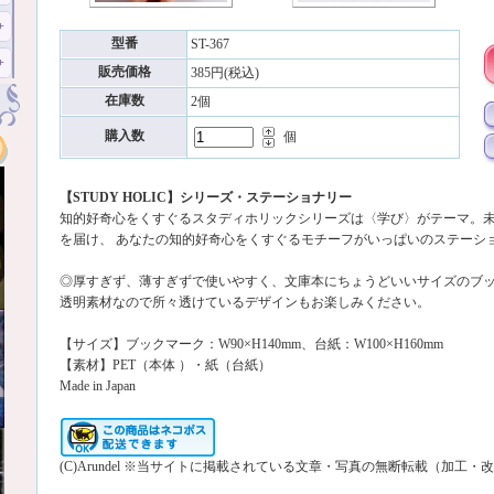
型番
ST-367
販売価格
385円(税込)
在庫数
2個
購入数
個
【STUDY HOLIC】シリーズ・ステーショナリー
知的好奇心をくすぐるスタディホリックシリーズは〈学び〉がテーマ。
を届け、 あなたの知的好奇心をくすぐるモチーフがいっぱいのステーシ
◎厚すぎず、薄すぎずで使いやすく、文庫本にちょうどいいサイズのブ
透明素材なので所々透けているデザインもお楽しみください。
【サイズ】ブックマーク：W90×H140mm、台紙：W100×H160mm
【素材】PET（本体 ）・紙（台紙）
Made in Japan
(C)Arundel ※当サイトに掲載されている文章・写真の無断転載（加工