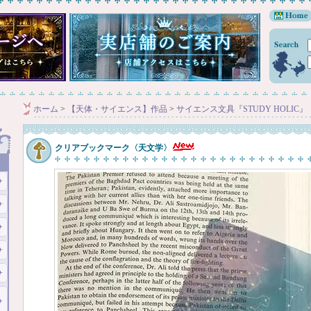
ホーム
>
【天体・サイエンス】作品
>
サイエンス文具『STUDY HOLIC』
クリアブックマーク〈天文学〉