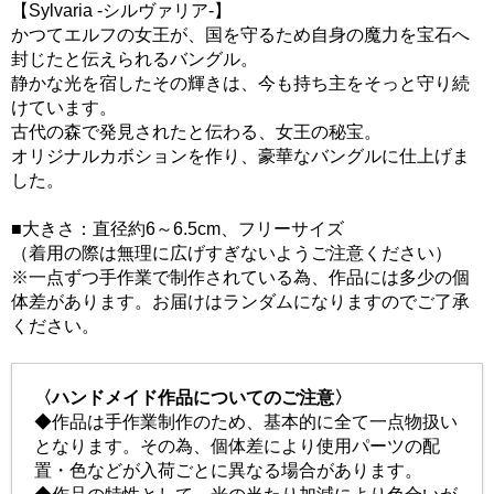
【Sylvaria -シルヴァリア-】
かつてエルフの女王が、国を守るため自身の魔力を宝石へ
封じたと伝えられるバングル。
静かな光を宿したその輝きは、今も持ち主をそっと守り続
けています。
古代の森で発見されたと伝わる、女王の秘宝。
オリジナルカボションを作り、豪華なバングルに仕上げま
した。
■大きさ：直径約6～6.5cm、フリーサイズ
（着用の際は無理に広げすぎないようご注意ください）
※一点ずつ手作業で制作されている為、作品には多少の個
体差があります。お届けはランダムになりますのでご了承
ください。
〈ハンドメイド作品についてのご注意〉
◆作品は手作業制作のため、基本的に全て一点物扱い
となります。その為、個体差により使用パーツの配
置・色などが入荷ごとに異なる場合があります。