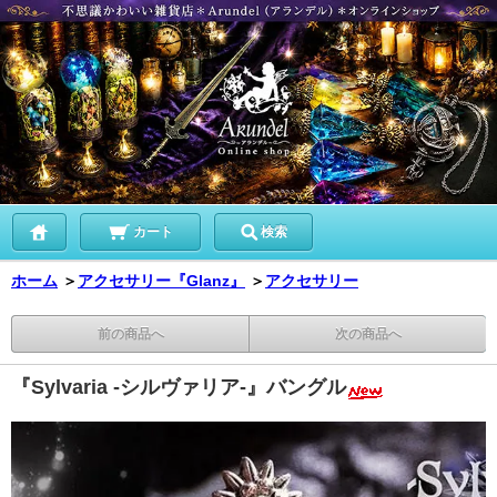
カート
検索
ホーム
＞
アクセサリー『Glanz』
＞
アクセサリー
前の商品へ
次の商品へ
『Sylvaria -シルヴァリア-』バングル