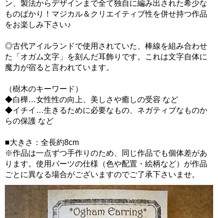
ン、製法からデザインまで全て独自に編み出された希少な
ものばかり！マジカル＆クリエイティブ性を併せ持つ作品
をお楽しみ下さい♪
◎古代アイルランドで使用されていた、棒線を組み合わせ
た「オガム文字」を刻んだ耳飾りです。これは文字自体に
魔力が宿ると言われています。
（樹木のキーワード）
◆白樺…女性性の向上、美しさや癒しの受容 など
◆イチイ…生きるために必要なもの、ネガティブなものか
らの保護 など
■大きさ：全長約8cm
※作品は一点ずつ手作りのため、同じ作品でも個体差があ
ります。使用パーツの仕様（色や配置・絵柄など）が作品
ごとに異なる場合がございますのでご了承下さいませ。