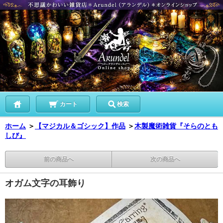
カート
検索
ホーム
＞
【マジカル＆ゴシック】作品
＞
木製魔術雑貨『そらのとも
しび』
前の商品へ
次の商品へ
オガム文字の耳飾り