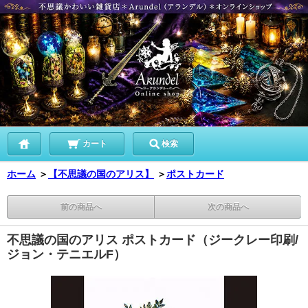
カート
検索
ホーム
＞
【不思議の国のアリス】
＞
ポストカード
前の商品へ
次の商品へ
不思議の国のアリス ポストカード（ジークレー印刷/
ジョン・テニエルF）