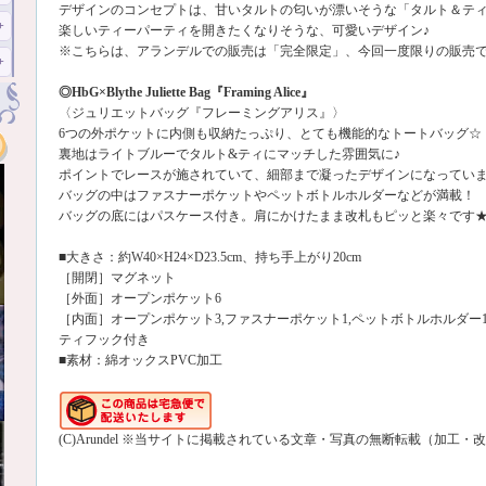
デザインのコンセプトは、甘いタルトの匂いが漂いそうな「タルト＆テ
楽しいティーパーティを開きたくなりそうな、可愛いデザイン♪
※こちらは、アランデルでの販売は「完全限定」、今回一度限りの販売
◎HbG×Blythe Juliette Bag『Framing Alice』
〈ジュリエットバッグ『フレーミングアリス』〉
6つの外ポケットに内側も収納たっぷり、とても機能的なトートバッグ☆
裏地はライトブルーでタルト&ティにマッチした雰囲気に♪
ポイントでレースが施されていて、細部まで凝ったデザインになってい
バッグの中はファスナーポケットやペットボトルホルダーなどが満載！
バッグの底にはパスケース付き。肩にかけたまま改札もピッと楽々です
■大きさ：約W40×H24×D23.5cm、持ち手上がり20cm
［開閉］マグネット
［外面］オープンポケット6
［内面］オープンポケット3,ファスナーポケット1,ペットボトルホルダー1/
ティフック付き
■素材：綿オックスPVC加工
(C)Arundel ※当サイトに掲載されている文章・写真の無断転載（加工