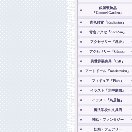
銀製装飾品
『Gimmel Garden』
青色雑貨『Radiostar』
青色アクセ『doco*ao』
アクセサリー『君衣』
アクセサリー『Glanz』
異世界装身具『CiR』
アートドール『morisizuku』
フィギュア『Piece』
イラスト『水中庭園』
イラスト『鳥居椿』
魔法学校の文具店
神話・ファンタジー
妖精・フェアリー