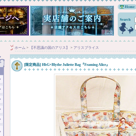
ホーム
>
【不思議の国のアリス】
>
アリスブライス
[限定商品] HbG×Blythe Juliette Bag『Framing Alice』