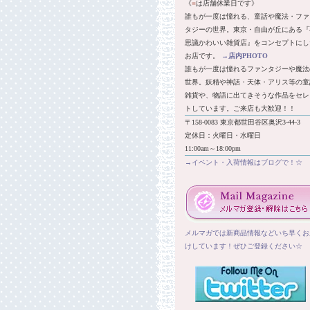
《
■
は店舗休業日です》
誰もが一度は憧れる、童話や魔法・ファ
タジーの世界。東京・自由が丘にある『
思議かわいい雑貨店』をコンセプトにし
お店です。
→
店内PHOTO
誰もが一度は憧れるファンタジーや魔法
世界。妖精や神話・天体・アリス等の童
雑貨や、物語に出てきそうな作品をセレ
トしています。ご来店も大歓迎！！
〒158-0083 東京都世田谷区奥沢3-44-3
定休日：火曜日・水曜日
11:00am～18:00pm
→イベント・入荷情報はブログで！☆
メルマガでは新商品情報などいち早くお
けしています！ぜひご登録ください☆