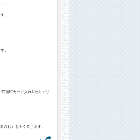
ィ」。
です。
ます。
★
底面ICカード入れ1/セキュリ
・改変含む）を固く禁じます。