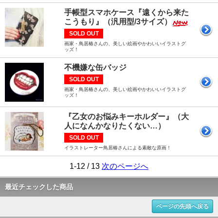
手帳型スマホケース『遠くから来た
こうもり』（汎用型/3サイズ）
SOLD OUT
画家・鳥居椿さんの、美しい絵画やかわいいイラストグ
ッズ！
不機嫌な缶バッジ
SOLD OUT
画家・鳥居椿さんの、美しい絵画やかわいいイラストグ
ッズ！
『乙女のお悩みキーホルダー』（大
人になんかなりたくない…）
SOLD OUT
イラストレーター鳥居椿さんによる素敵な原画！
1-12 / 13
次のページへ
最近チェックした商品
ページの先頭へ戻る