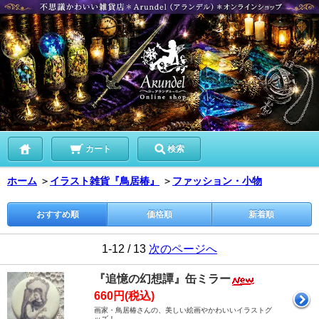
カート
検索
ホーム
＞
イラスト雑貨『鳥居椿』
＞
ファッション・小物
おすすめ順
価格順
新着順
1-12 / 13
次のページへ
『追憶の幻想譚』缶ミラー
660円(税込)
画家・鳥居椿さんの、美しい絵画やかわいいイラストグ
ッズ！