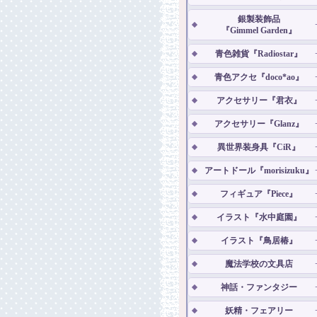
銀製装飾品
『Gimmel Garden』
青色雑貨『Radiostar』
青色アクセ『doco*ao』
アクセサリー『君衣』
アクセサリー『Glanz』
異世界装身具『CiR』
アートドール『morisizuku』
フィギュア『Piece』
イラスト『水中庭園』
イラスト『鳥居椿』
魔法学校の文具店
神話・ファンタジー
妖精・フェアリー