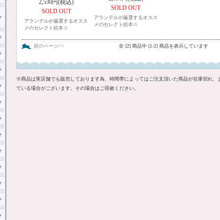
2,530円(税込)
SOLD OUT
SOLD OUT
アランデルが厳選するオスス
アランデルが厳選するオスス
メのセレクト絵本☆
メのセレクト絵本☆
前のページ<<
全 [2] 商品中 [1-2] 商品を表示しています
※商品は実店舗でも販売しております為、時間帯によってはご注文頂いた商品が在庫切れ、
ている場合がございます。その場合はご容赦ください。