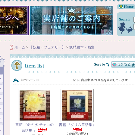
ホーム
>
【妖精・フェアリー】
>
妖精絵本・画集
前のページ<<
全 [2] 商品中 [1-2] 商品を表示しています
書籍 『命の水-チェコの
書籍 『グリム童話集』
民話集-』
2,090円(税込)