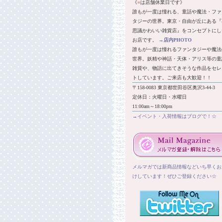
《
■
は店舗休業日です》
誰もが一度は憧れる、童話や魔法・ファ
タジーの世界。東京・自由が丘にある『
思議かわいい雑貨店』をコンセプトにし
お店です。
→
店内PHOTO
誰もが一度は憧れるファンタジーや魔法
世界。妖精や神話・天体・アリス等の童
雑貨や、物語に出てきそうな作品をセレ
トしています。ご来店も大歓迎！！
〒158-0083 東京都世田谷区奥沢3-44-3
定休日：火曜日・水曜日
11:00am～18:00pm
→イベント・入荷情報はブログで！☆
メルマガでは新商品情報などいち早くお
けしています！ぜひご登録ください☆