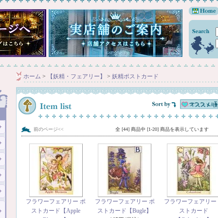
ホーム
>
【妖精・フェアリー】
>
妖精ポストカード
前のページ<<
全 [44] 商品中 [1-20] 商品を表示しています
フラワーフェアリー ポ
フラワーフェアリー ポ
フラワーフェアリー
ストカード【Apple
ストカード【Bugle】
ストカード