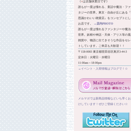
《
■
は店舗休業日です》
誰もが一度は憧れる、童話や魔法・ファ
タジーの世界。東京・自由が丘にある『
思議かわいい雑貨店』をコンセプトにし
お店です。
→
店内PHOTO
誰もが一度は憧れるファンタジーや魔法
世界。妖精や神話・天体・アリス等の童
雑貨や、物語に出てきそうな作品をセレ
トしています。ご来店も大歓迎！！
〒158-0083 東京都世田谷区奥沢3-44-3
定休日：火曜日・水曜日
11:00am～18:00pm
→イベント・入荷情報はブログで！☆
メルマガでは新商品情報などいち早くお
けしています！ぜひご登録ください☆