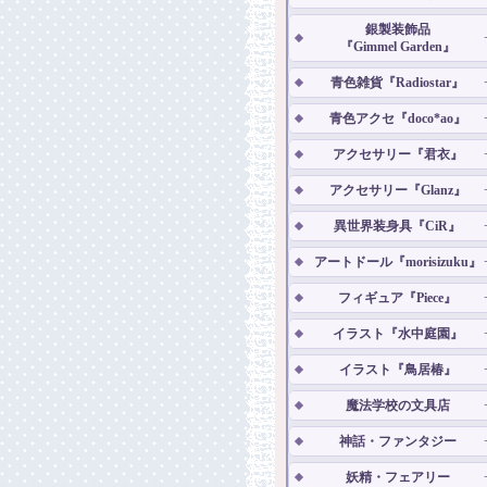
銀製装飾品
『Gimmel Garden』
青色雑貨『Radiostar』
青色アクセ『doco*ao』
アクセサリー『君衣』
アクセサリー『Glanz』
異世界装身具『CiR』
アートドール『morisizuku』
フィギュア『Piece』
イラスト『水中庭園』
イラスト『鳥居椿』
魔法学校の文具店
神話・ファンタジー
妖精・フェアリー