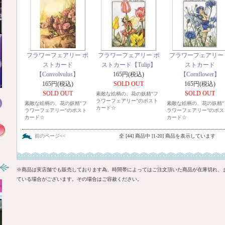
フラワーフェアリー ポ
フラワーフェアリー ポ
フラワーフェアリー
ストカード
ストカード【Tulip】
ストカード
【Convolvulus】
165円(税込)
【Cornflower】
165円(税込)
SOLD OUT
165円(税込)
SOLD OUT
SOLD OUT
素敵な絵柄の、花の妖精"フ
ラワーフェアリー"のポスト
素敵な絵柄の、花の妖精"フ
素敵な絵柄の、花の妖精"
カード☆
ラワーフェアリー"のポスト
ラワーフェアリー"のポス
カード☆
カード☆
前のページ<<
全 [44] 商品中 [1-20] 商品を表示しています
※商品は実店舗でも販売しております為、時間帯によってはご注文頂いた商品が在庫切れ、
ている場合がございます。その場合はご容赦ください。