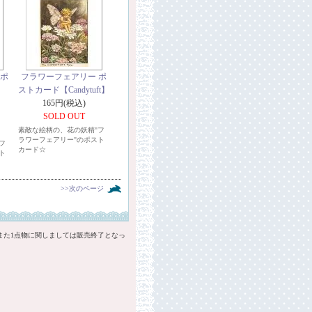
 ポ
フラワーフェアリー ポ
ストカード【Candytuft】
165円(税込)
SOLD OUT
素敵な絵柄の、花の妖精"フ
ラワーフェアリー"のポスト
フ
カード☆
ト
>>次のページ
また1点物に関しましては販売終了となっ