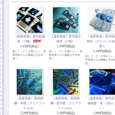
［遊星商會］星空鉱物
［遊星商會］星空硝子
［遊星商會］星空硝
箱（13種）
標本（27種）
標本（カラー）※在
1,650円(税込)
1,100円(税込)
限り
1,100円(税込)
新しく、どこか懐かしい、遊
新しく、どこか懐かしい、遊
星商會さんの素敵な天文雑
星商會さんの素敵な天文雑
新しく、どこか懐かしい
貨！
貨！
星商會さんの素敵な天文
貨！
［遊星商會］星紙絢
［遊星商會］星紙絢
［遊星商會］懐中星
爛・翠雨（クリアファ
爛・星月夜（クリアフ
儀紙盤・青（5色セ
イルset）
ァイルset）
ト）
2,200円(税込)
2,200円(税込)
1,980円(税込)