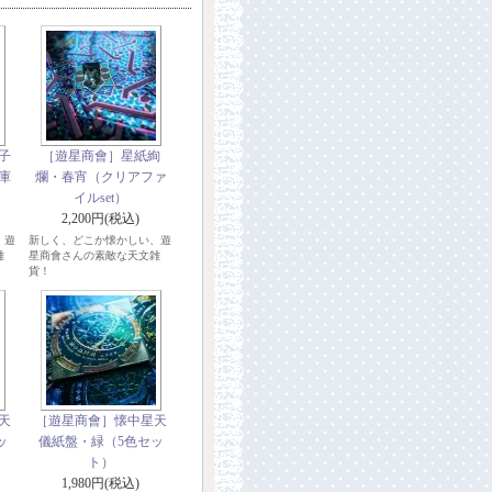
子
［遊星商會］星紙絢
庫
爛・春宵（クリアファ
イルset）
2,200円(税込)
、遊
新しく、どこか懐かしい、遊
雑
星商會さんの素敵な天文雑
貨！
天
［遊星商會］懐中星天
ッ
儀紙盤・緑（5色セッ
ト）
1,980円(税込)