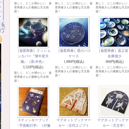
新しく、どこか懐かしい、遊
新しく、どこか懐かしい、遊
新しく、どこか懐かしい
星商會さんの素敵な天文雑
星商會さんの素敵な天文雑
星商會さんの素敵な天文
貨！
貨！
貨！
［遊星商會］クッショ
［遊星商會］星のパス
［遊星商會］器之宙
ンカバー『懐中星天
ケース
在庫僅少
儀』（黒/水色）
1,980円(税込)
660円(税込)
3,520円(税込)
新しく、どこか懐かしい、遊
新しく、どこか懐かしい
星商會さんの素敵な天文雑
星商會さんの素敵な天文
新しく、どこか懐かしい、遊
貨！
貨！
星商會さんの素敵な天文雑
貨！
スティッキーブック
マグネットブックマー
マグネットブックマ
〈宇宙航行学〉（付箋
カー〈古代エジプト
カー〈天文学〉