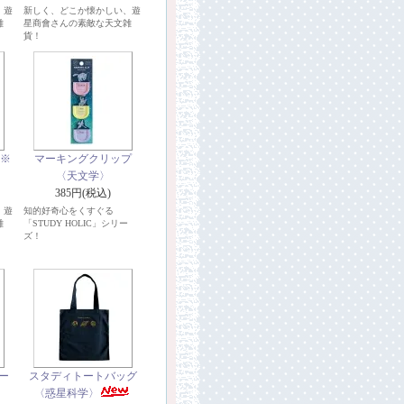
、遊
新しく、どこか懐かしい、遊
雑
星商會さんの素敵な天文雑
貨！
 ※
マーキングクリップ
〈天文学〉
385円(税込)
、遊
知的好奇心をくすぐる
雑
「STUDY HOLIC」シリー
ズ！
ー
スタディトートバッグ
〈惑星科学〉