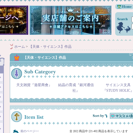
ホーム
>
【天体・サイエンス】作品
【天体・サイエンス】作品
天文雑貨『遊星商會』
結晶の育成『銀河通信
サイエンス文具
社』
『STUDY HOLIC
前のページ<<
全 [82] 商品中 [21-40] 商品を表示しています