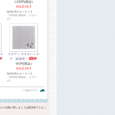
1,650円(税込)
SOLD OUT
ー
知的好奇心をくすぐる
「STUDY HOLIC」シリー
ズ！
ンカ
スタディ タオルハンカ
チ〈鉱物学〉
605円(税込)
SOLD OUT
知的好奇心をくすぐる
ー
「STUDY HOLIC」シリー
ズ！
>>次のページ
また1点物に関しましては販売終了となっ