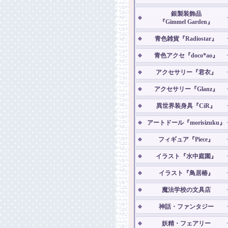
銀製装飾品
『Gimmel Garden』
青色雑貨『Radiostar』
青色アクセ『doco*ao』
アクセサリー『君衣』
アクセサリー『Glanz』
異世界装身具『CiR』
アートドール『morisizuku』
フィギュア『Piece』
イラスト『水中庭園』
イラスト『鳥居椿』
魔法学校の文具店
神話・ファンタジー
妖精・フェアリー