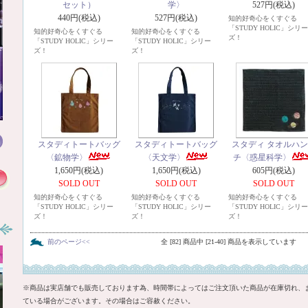
セット）
学〉
527円(税込)
440円(税込)
527円(税込)
知的好奇心をくすぐる
「STUDY HOLIC」シリ
知的好奇心をくすぐる
知的好奇心をくすぐる
ズ！
「STUDY HOLIC」シリー
「STUDY HOLIC」シリー
ズ！
ズ！
スタディトートバッグ
スタディトートバッグ
スタディ タオルハ
〈鉱物学〉
〈天文学〉
チ〈惑星科学〉
1,650円(税込)
1,650円(税込)
605円(税込)
SOLD OUT
SOLD OUT
SOLD OUT
知的好奇心をくすぐる
知的好奇心をくすぐる
知的好奇心をくすぐる
「STUDY HOLIC」シリー
「STUDY HOLIC」シリー
「STUDY HOLIC」シリ
ズ！
ズ！
ズ！
前のページ<<
全 [82] 商品中 [21-40] 商品を表示しています
※商品は実店舗でも販売しております為、時間帯によってはご注文頂いた商品が在庫切れ、
ている場合がございます。その場合はご容赦ください。