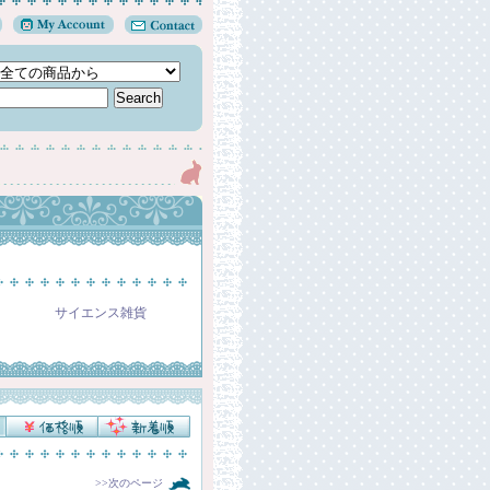
サイエンス雑貨
』
>>次のページ