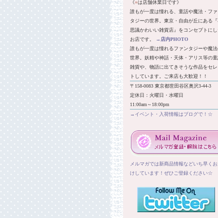
《
■
は店舗休業日です》
誰もが一度は憧れる、童話や魔法・ファ
タジーの世界。東京・自由が丘にある『
思議かわいい雑貨店』をコンセプトにし
お店です。
→
店内PHOTO
誰もが一度は憧れるファンタジーや魔法
世界。妖精や神話・天体・アリス等の童
雑貨や、物語に出てきそうな作品をセレ
トしています。ご来店も大歓迎！！
〒158-0083 東京都世田谷区奥沢3-44-3
定休日：火曜日・水曜日
11:00am～18:00pm
→イベント・入荷情報はブログで！☆
メルマガでは新商品情報などいち早くお
けしています！ぜひご登録ください☆