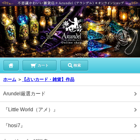
カート
検索
ホーム
＞
【占いカード・雑貨】作品
Arundel厳選カード
『Little World（アメ）』
『hosi7』