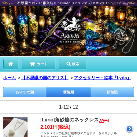
カート
検索
ホーム
＞
【不思議の国のアリス】
＞
アクセサリー・絵本『Lyric』
おすすめ順
価格順
新着順
1-12 / 12
[Lyric]角砂糖のネックレス
2,101円(税込)
ハンドメイドの仕掛け絵本やアクセサリーをオリジナル
製作☆Lyricさんの作品！