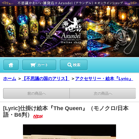
カート
検索
ホーム
＞
【不思議の国のアリス】
＞
アクセサリー・絵本『Lyric』
前の商品へ
次の商品へ
[Lyric]仕掛け絵本『The Queen』（モノクロ/日本
語・B6判）