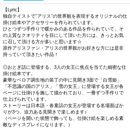
【Lyric】
独自テイストで"アリス"の世界観を表現するオリジナルの仕
掛け絵本やアクセサリーを作られています。
ひとつずつ手作りで暖かみのある作品を作られていて、そ
の上質なクオリティを目にして頂いた方には、きっとお気
に召して頂ける方が多いと思います☆
原作アリスファン・アリスの世界観がお好きな方には是非
持っていて頂きたい作品！
◎おとぎ話に登場する、3人の女王に焦点を当てた細密な仕
掛け絵本です。
豪華なベロア調生地の装丁の中に見開き3面で「白雪姫」
「不思議の国のアリス」「雪の女王」に登場する女王が各
ページに仕掛けを施して描かれており、一冊ずつ手作りで
仕上げられています。
ストーリーは日本語・各童話の女王が登場する名場面ばか
りが3つ、迫力ある見開きで楽しめます♪
（ページを開いた状態で飾っても、仕掛け絵を楽しめる素
敵なディスプレイになります。）