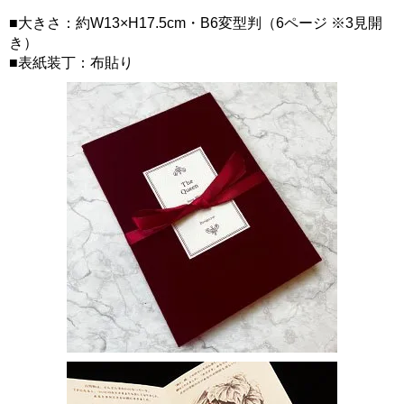
■大きさ：約W13×H17.5cm・B6変型判（6ページ ※3見開
き）
■表紙装丁：布貼り