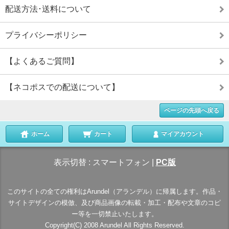
配送方法･送料について
プライバシーポリシー
【よくあるご質問】
【ネコポスでの配送について】
ページの先頭へ戻る
ホーム
カート
マイアカウント
表示切替 :
スマートフォン
|
PC版
このサイトの全ての権利はArundel（アランデル）に帰属します。作品・
サイトデザインの模倣、及び商品画像の転載・加工・配布や文章のコピ
ー等を一切禁止いたします。
Copyright(C) 2008 Arundel All Rights Reserved.