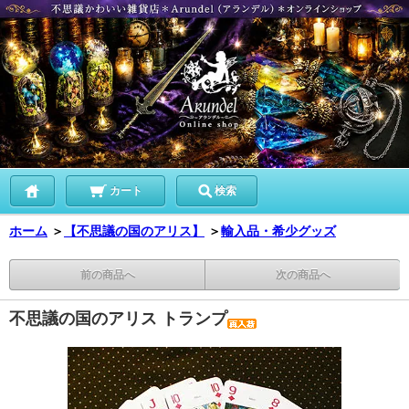
カート
検索
ホーム
＞
【不思議の国のアリス】
＞
輸入品・希少グッズ
前の商品へ
次の商品へ
不思議の国のアリス トランプ